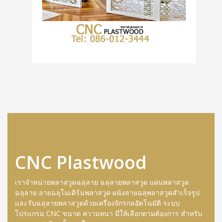
CNC Plastwood
เราจำหน่ายพลาสวูดฉลุลาย ฉลุลายพลาสวูด แผ่นพลาสวูด
ฉลุลาย ลายฉลุโมเดิร์นพลาสวูด ผนังลายฉลุพลาสวูดสำเร็จรูป
และรับฉลุลายพลาสวูดด้วยเครื่องจักรกลอัตโนมัติ ระบบ
โปรแกรม CNC ขนาด ความหนา มีให้เลือกตามต้องการ สำหรับ