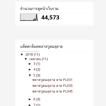
จำนวนการดูหน้าเว็บรวม
44,573
แค็ตตาล็อคพลาสวูดฉลุลาย
2018
(11)
▼
เมษายน
(11)
▼
3
(1)
►
4
(2)
►
5
(3)
▼
พลาสวูดฉลุลาย ลาย PL031
พลาสวูดฉลุลาย ลาย PL035
พลาสวูดฉลุลาย ลาย PL045
6
(3)
►
7
(1)
►