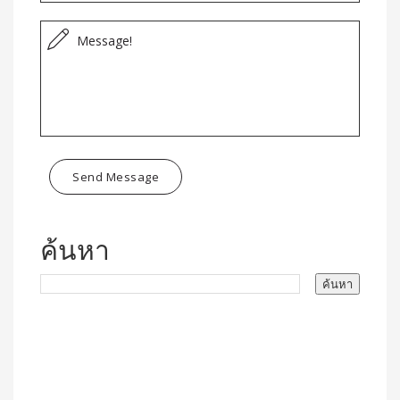
Send Message
ค้นหา