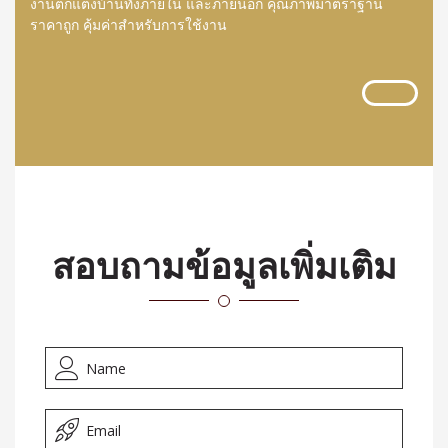
งานตกแต่งบ้านทั้งภายใน และภายนอก คุณภาพมาตราฐาน
ราคาถูก คุ้มค่าสำหรับการใช้งาน
สอบถามข้อมูลเพิ่มเติม